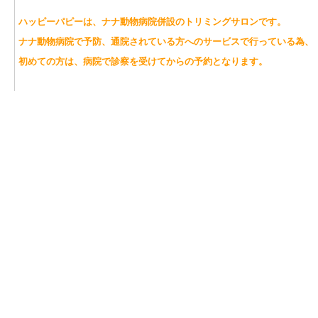
ハッピーパピーは、ナナ動物病院併設のトリミングサロンです。
ナナ動物病院で予防、通院されている方へのサービスで行っている為、
初めての方は、病院で診察を受けてからの予約となります。
一般のサロンとの大きな違いは、
動物病院併設の為、子犬～高齢犬、
持病のある
ワンちゃんまで安心してトリミングできる
と
皮膚疾患のあるワンちゃんの薬浴シャンプーも受け付けて
トリマーが皮膚の状態を把握してシャンプーを選び、お家
アドバイスしております。