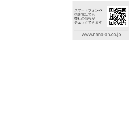
スマートフォンや
携帯電話でも
弊社の情報が
チェックできます
www.nana-ah.co.jp