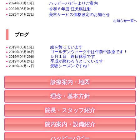
ハッピーパピーよりご案内
2024年03月18日
●
令和６年度 狂犬病注射
2024年03月04日
●
美容サービス価格改定のお知らせ
2023年04月27日
●
お知らせ一覧へ
ブログ
絵を飾っています
2019年05月16日
●
ゴールデンウィーク中は午前中診療です！
2019年05月04日
●
５月１日 終日休診です
2019年04月29日
●
平成が終わろうとしています
2019年04月24日
●
受験シーズンですね！
2015年02月17日
●
診療案内・地図
理念・基本方針
院長・スタッフ紹介
院内案内・設備紹介
ハッピーパピー